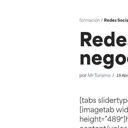
Saltar
formación
/
Redes Socia
ao
contido
Rede
negoc
19 Abr
por
Mr Turismo
[tabs slidert
[imagetab wid
height=”489″