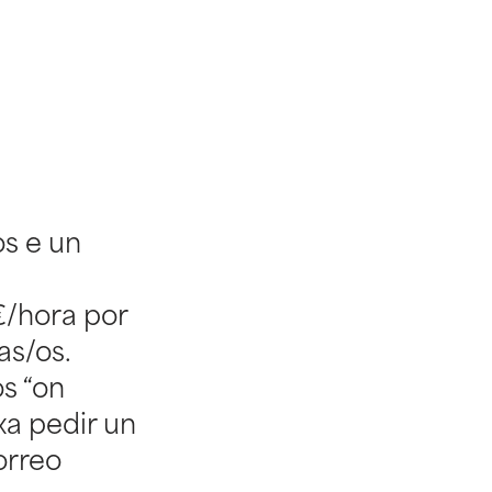
s e un
€/hora por
s/os.
s “on
a pedir un
orreo