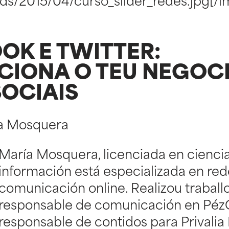
ds/2015/04/curso_slider_redes.jpg[/
OK E TWITTER:
IONA O TEU NEGOCI
SOCIAIS
a Mosquera
María Mosquera, licenciada en cienci
información está especializada en rede
comunicación online. Realizou trabal
responsable de comunicación en PézC
responsable de contidos para Privalia 