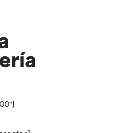
a
ería
00″]