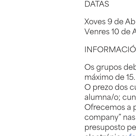
DATAS
Xoves 9 de Abr
Venres 10 de A
INFORMACIÓ
Os grupos deb
máximo de 15.
O prezo dos c
alumna/o; cu
Ofrecemos a po
company” nas 
presuposto pe