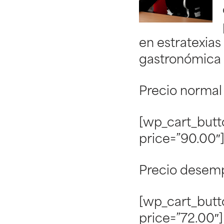
en estratexias
gastronómica
Precio normal
[wp_cart_butt
price=”90.00″
Precio desem
[wp_cart_butt
price=”72.00″]