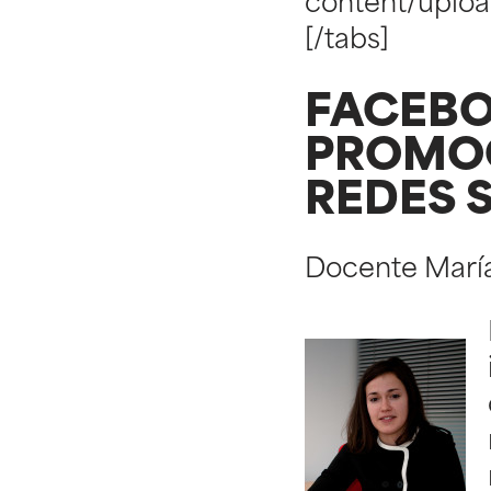
content/uploa
[/tabs]
FACEBO
PROMOC
REDES 
Docente Marí