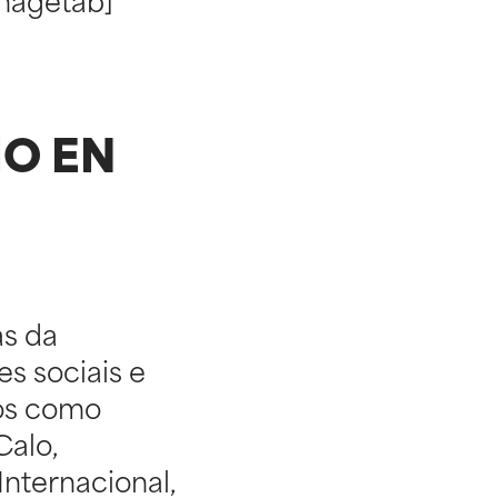
imagetab]
O EN
as da
s sociais e
los como
alo,
Internacional,