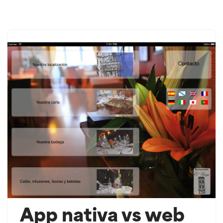
Saltar
ao
contido
App nativa vs web