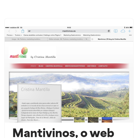
Saltar
ao
contido
Mantivinos, o web