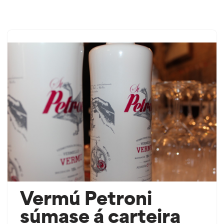
Saltar
ao
contido
Vermú Petroni
súmase á carteira