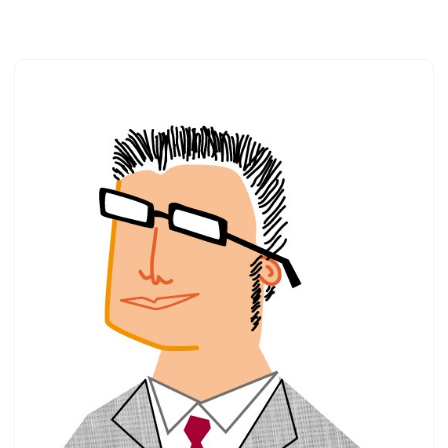
Saltar
ao
contido