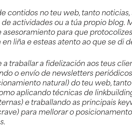
e contidos no teu web, tanto noticias
 de actividades ou a túa propio blog. 
 asesoramiento para que protocolizes
en liña e esteas atento ao que se di de
a traballar a fidelización aos teus cli
ndo o envío de newsletters periódico
ionamiento natural) do teu web, tanto
omo aplicando técnicas de linkbuilding
ternas) e traballando as principais ke
crave) para mellorar o posicionamento
s.