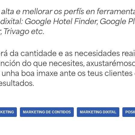
alta e mellorar os perfís en ferrament
dixital: Google Hotel Finder, Google Pl
, Trivago etc.
á da cantidade e as necesidades rea
función do que necesites, axustarémos
unha boa imaxe ante os teus clientes 
esultados.
RKETING
MARKETING DE CONTIDOS
MARKETING DIXITAL
POSI