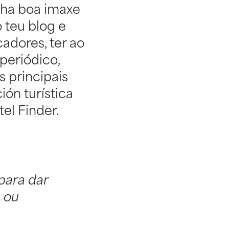
nha boa imaxe
o teu blog e
adores, ter ao
 periódico,
s principais
ón turística
el Finder.
 para dar
s ou