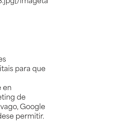
.jpg[/imageta
es
tais para que
e en
eting de
rivago, Google
ese permitir.