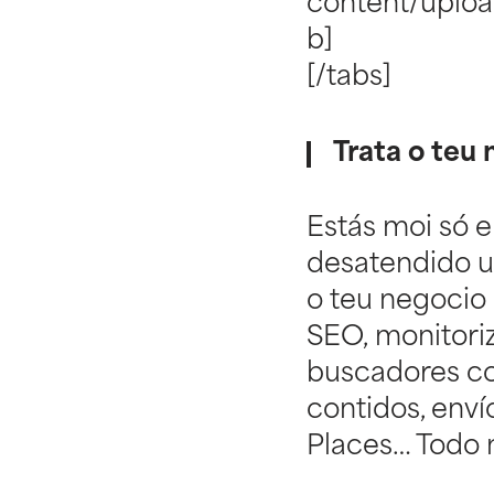
content/uploa
b]
[/tabs]
Trata o teu 
Estás moi só 
desatendido u
o teu negocio 
SEO, monitori
buscadores co
contidos, enví
Places… Todo n