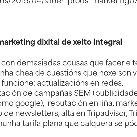
ds/2015/04/slider_prods_marketing03
marketing dixital de xeito integral
e con demasiadas cousas que facer e t
nha chea de cuestións que hoxe son vi
funcione: actualizacións en redes,
zación de campañas SEM (publicidad
mo google), reputación en liña, mark
o de newsletters, alta en Tripadvisor, T
unha tarifa plana que calquera se pód