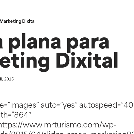
 Marketing Dixital
a plana para
ting Dixital
il, 2015
ype=”images” auto=”yes” autospeed=”40
th=”864″
]https://www.mrturismo.com/wp-