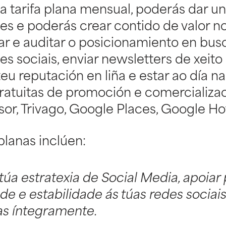
a tarifa plana mensual, poderás dar u
tes e poderás crear contido de valor n
ar e auditar o posicionamiento en busc
es sociais, enviar newsletters de xeito
teu reputación en liña e estar ao día na
atuitas de promoción e comercializaci
or, Trivago, Google Places, Google Hot
planas inclúen:
 túa estratexia de Social Media, apoiar
de e estabilidade ás túas redes sociai
as íntegramente.