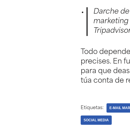
Darche de 
marketing 
Tripadvisor
Todo depender
precises. En 
para que deas 
túa conta de r
Etiquetas:
E-MAIL MA
SOCIAL MEDIA