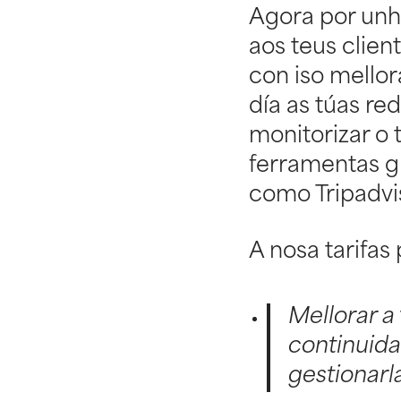
Agora por unh
aos teus clien
con iso mellor
día as túas red
monitorizar o 
ferramentas gr
como Tripadvis
A nosa tarifas 
Mellorar a
continuida
gestionarl