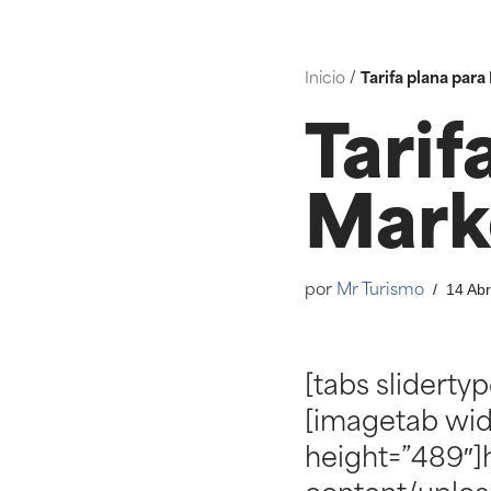
Saltar
Inicio
/
Tarifa plana para
ao
contido
Tarif
Marke
14 Abr
por
Mr Turismo
[tabs slidert
[imagetab wid
height=”489″