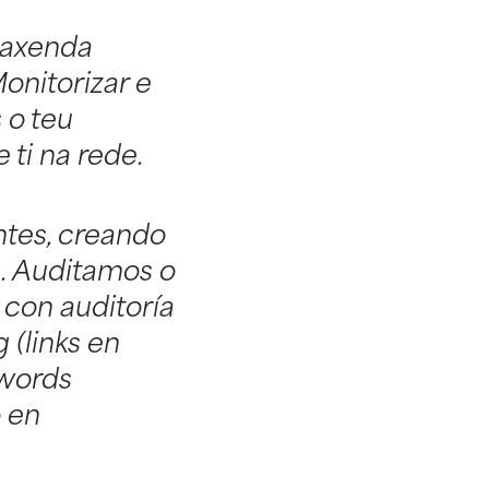
, axenda
Monitorizar e
 o teu
 ti na rede.
entes, creando
s. Auditamos o
 con auditoría
 (links en
ywords
 en