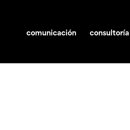
comunicación
consultoría
Praza Marcial Villamor Varela 1D Bajo
981 57
15703 Santiago de Compostela