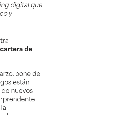
ing digital que
co y
tra
 cartera de
arzo, pone de
egos están
o de nuevos
sorprendente
 la