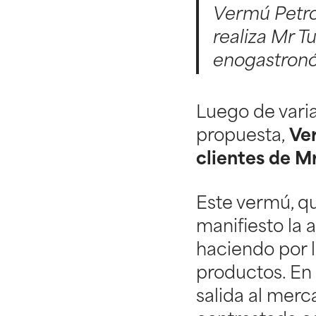
Vermú Petron
realiza Mr T
enogastron
Luego de varia
propuesta,
Ver
clientes de Mr
Este vermú, q
manifiesto la
haciendo por l
productos. En 
salida al merca