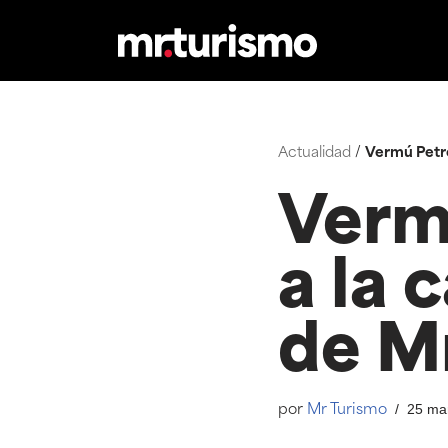
Saltar
al
contenido
Actualidad
/
Vermú Petro
Verm
a la 
de M
25 ma
por
Mr Turismo