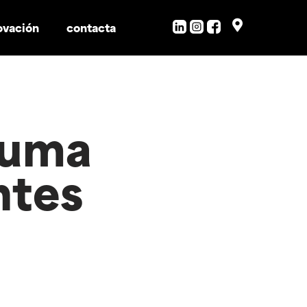
ovación
contacta
suma
ntes