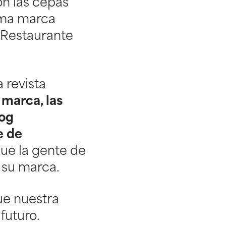
n las cepas
isma marca
l Restaurante
 revista
 marca, las
log
e de
ue la gente de
 su marca.
ue nuestra
futuro.