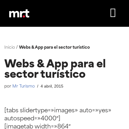
Saltar
al
contenido
Inicio
/
Webs & App para el sector turístico
Webs & App para el
sector turístico
4 abril, 2015
por
Mr Turismo
[tabs slidertype=»images» auto=»yes»
autospeed=»4000″]
[imagetab width=»864″