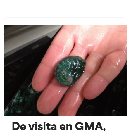
Saltar
ao
contido
De visita en GMA,