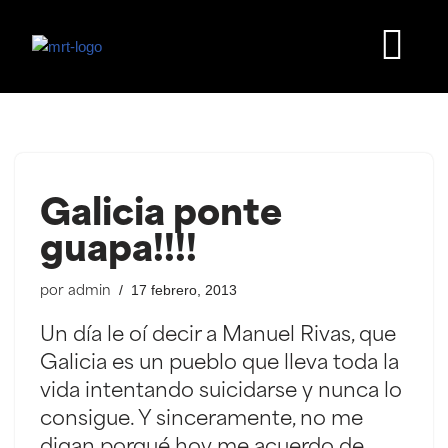
Saltar
al
contenido
Galicia ponte
guapa!!!!
17 febrero, 2013
por
admin
Un día le oí decir a Manuel Rivas, que
Galicia es un pueblo que lleva toda la
vida intentando suicidarse y nunca lo
consigue. Y sinceramente, no me
digan porqué hoy me acuerdo de