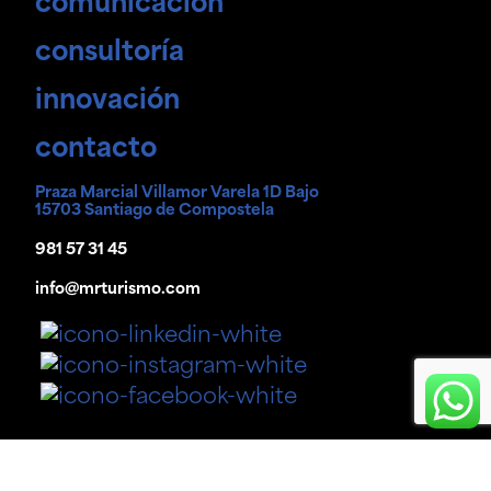
comunicación
consultoría
innovación
contacto
Praza Marcial Villamor Varela 1D Bajo
15703 Santiago de Compostela
981 57 31 45
info@mrturismo.com
Política de
Aviso legal
Política de cookies
privacidad