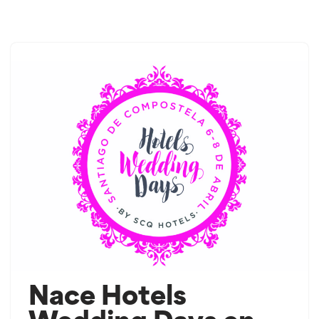
Saltar
ao
contido
Nace Hotels